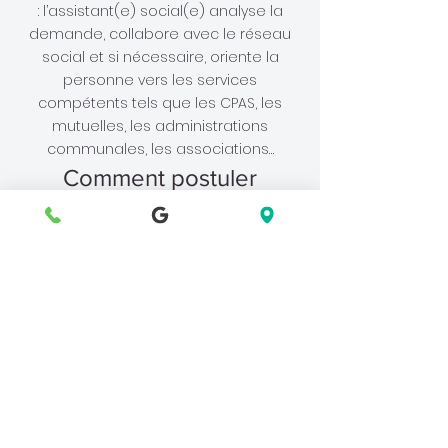
: l’assistant(e) social(e) analyse la
demande, collabore avec le réseau
social et si nécessaire, oriente la
personne vers les services
compétents tels que les CPAS, les
mutuelles, les administrations
communales, les associations…
Comment postuler
CV et lettre de motivation à
envoyer à l'équipe de
coordination :
candidature@planninguccle.be
Le Centre de Planning Familial et de
Consultations d'Uccle asbl