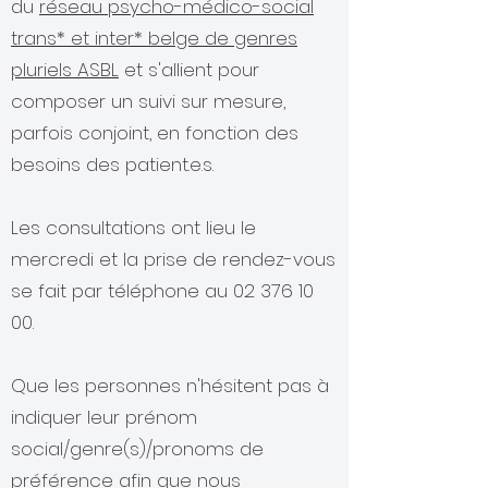
du
réseau psycho-médico-social
trans* et inter* belge de genres
pluriels ASBL
et s'allient pour
composer un suivi sur mesure,
parfois conjoint, en fonction des
besoins des patient.e.s.
Les consultations ont lieu le
mercredi et la prise de rendez-vous
se fait par téléphone au
02 376 10
00
.
Que les personnes n'hésitent pas à
indiquer leur prénom
social/genre(s)/pronoms de
préférence afin que nous